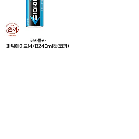
코카콜라
파워에이드M/B240ml캔(코카)