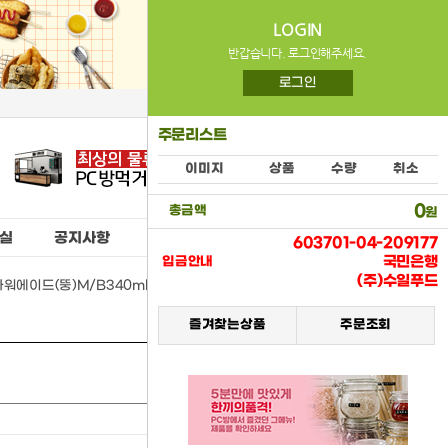
LOGIN
반갑습니다. 로그인해주세요.
로그인
주문리스트
이미지
상품
수량
취소
0
총금액
원
실
공지사항
603701-04-209177
국민은행
입금안내
(주)수일푸드
워에이드(뚱)M/B340ml캔(코카) > (01) 뚱캔음료류
즐겨찾는상품
주문조회