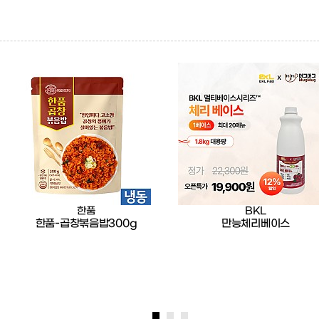
한품
BKL
한품-곱창볶음밥300g
만능체리베이스