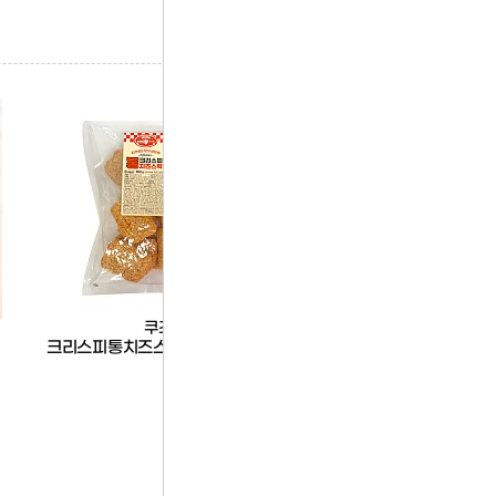
쿠즈락
한품
크리스피통치즈스틱800g(칠리스)
한품-(절단)삼겹살슬라이
입)1kg