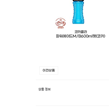
코카콜라
파워에이드M/B600ml펫(코카)
이전상품
상품 정보