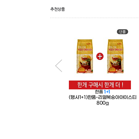
추천상품
한품
한품
1+1
한품-로제떡볶이스프40g
(행사1+1)한품-리얼복숭아아이스티
800g