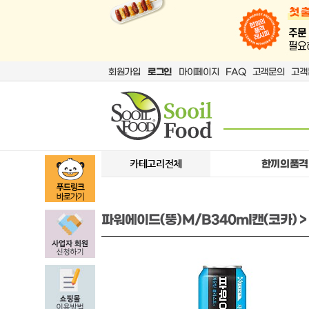
회원가입
로그인
마이페이지
FAQ
고객문의
고객
카테고리전체
한끼의품격
파워에이드(뚱)M/B340ml캔(코카) > 