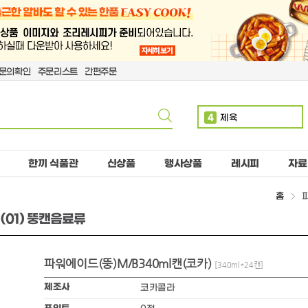
문의확인
주문리스트
간편주문
4
제육
5
볶음밥
6
치킨
한끼 식품관
신상품
행사상품
레시피
자료
7
단무지
홈
파
8
치즈
(01) 뚱캔음료류
9
돈까스
10
핫도그
파워에이드(뚱)M/B340ml캔(코카)
1
만두
[340ml*24캔]
2
소떡
제조사
코카콜라
3
계란