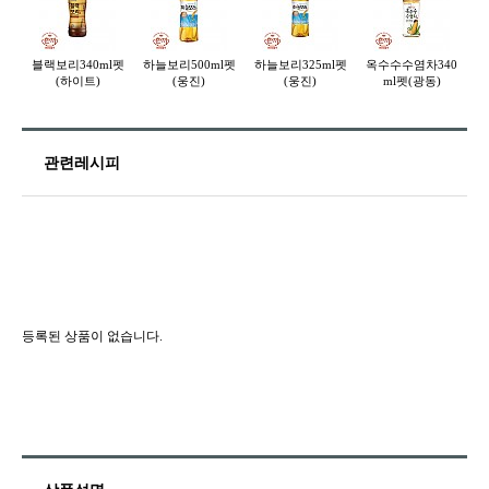
블랙보리340ml펫
하늘보리500ml펫
하늘보리325ml펫
옥수수수염차340
(하이트)
(웅진)
(웅진)
ml펫(광동)
관련레시피
등록된 상품이 없습니다.