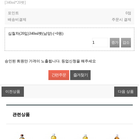
[340ml*20펫]
포인트
0점
배송비결제
주문시 결제
십칠차(20입)340ml펫(남양)
(+0원)
증가
감소
승인된 회원만 가격이 노출됩니다. 등업신청을 해주세요
즐겨찾기
이전상품
다음 상품
관련상품