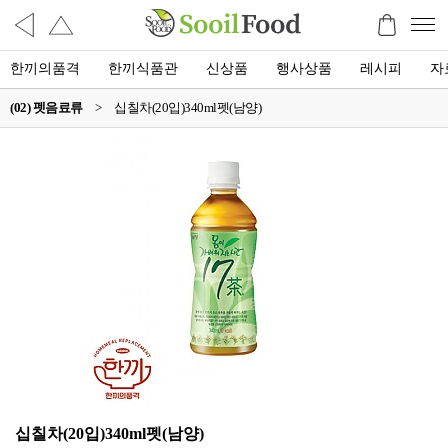
한끼의품격
한끼식품관
신상품
행사상품
레시피
자
(02) 펫음료류
>
십칠차(20입)340ml펫(남양)
십칠차(20입)340ml펫(남양)