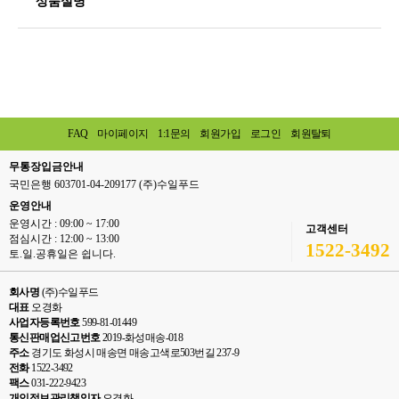
상품설명
FAQ
마이페이지
1:1문의
회원가입
로그인
회원탈퇴
무통장입금안내
국민은행 603701-04-209177 (주)수일푸드
운영안내
운영시간 : 09:00 ~ 17:00
고객센터
점심시간 : 12:00 ~ 13:00
1522-3492
토.일.공휴일은 쉽니다.
회사명
(주)수일푸드
대표
오경화
사업자등록번호
599-81-01449
통신판매업신고번호
2019-화성매송-018
주소
경기도 화성시 매송면 매송고색로503번길 237-9
전화
1522-3492
팩스
031-222-9423
개인정보관리책임자
오경화