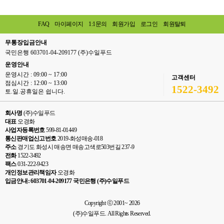
FAQ
마이페이지
1:1문의
회원가입
로그인
회원탈퇴
무통장입금안내
국민은행 603701-04-209177 (주)수일푸드
운영안내
운영시간 : 09:00 ~ 17:00
고객센터
점심시간 : 12:00 ~ 13:00
1522-3492
토.일.공휴일은 쉽니다.
회사명
(주)수일푸드
대표
오경화
사업자등록번호
599-81-01449
통신판매업신고번호
2019-화성매송-018
주소
경기도 화성시 매송면 매송고색로503번길 237-9
전화
1522-3492
팩스
031-222-9423
개인정보관리책임자
오경화
입금안내: 603701-04-209177 국민은행 (주)수일푸드
Copyright ⓒ 2001~ 2026
(주)수일푸드. All Rights Reserved.