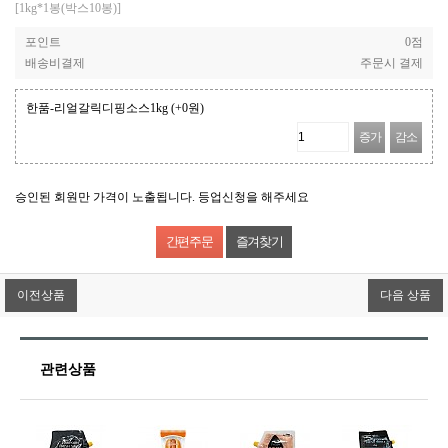
[1kg*1봉(박스10봉)]
포인트
0점
배송비결제
주문시 결제
한품-리얼갈릭디핑소스1kg
(+0원)
증가
감소
승인된 회원만 가격이 노출됩니다. 등업신청을 해주세요
즐겨찾기
이전상품
다음 상품
관련상품