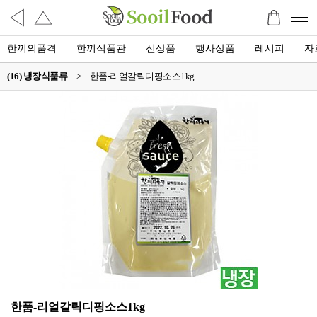
한끼의품격
한끼식품관
신상품
행사상품
레시피
자
(16) 냉장식품류
>
한품-리얼갈릭디핑소스1kg
한품-리얼갈릭디핑소스1kg