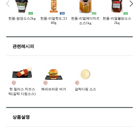
한품-쌈장소스2kg
한품-리얼핫도그1
한품-리얼체다치즈
한품-리얼불닭소스
60g
2kg
소스1kg
관련레시피
핫 칠리스 치즈스
해쉬브라운 버거
갈릭디핑 소스
틱(갈릭 디핑소스)
상품설명