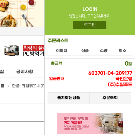
LOGIN
반갑습니다. 로그인해주세요.
로그인
주문리스트
이미지
상품
수량
취소
0
총금액
원
실
공지사항
603701-04-209177
국민은행
입금안내
(주)수일푸드
홈
한품-리얼닭꼬치(데리야끼) > (15) 냉동식품류
즐겨찾는상품
주문조회