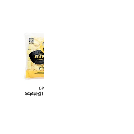
아워홈
한품
우유튀김1kg(아워홈)
한품-리얼소시지(콘)1