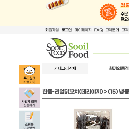
회원가입
로그인
마이페이지
FAQ
고객문의
고객
카테고리전체
한끼의품격
한품-리얼닭꼬치(데리야끼) > (15) 냉