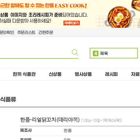
문의확인
주문리스트
간편주문
4
제육
5
볶음밥
6
치킨
한끼 식품관
신상품
행사상품
레시피
자료
7
단무지
8
돈까스
동식품류
9
핫도그
10
치즈
한품-리얼닭꼬치(데리야끼)
1
만두
[100g*10입*1팩(박스6팩)]
2
소떡
제조사
한품
3
계란