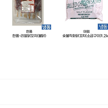
한품
태림
한품-리얼닭꼬치(불닭)
숯불직화닭꼬치(소금구이)1.2