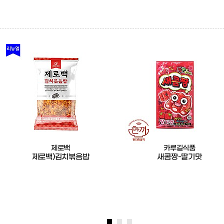
제로백
카루길식품
제로백)김치볶음밥
새콤짱-딸기맛