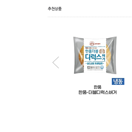
추천상품
한품
한품
한품-간장닭갈비200g
한품-더블디럭스버거