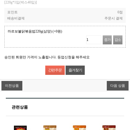
[220g*1입(박스40입)]
포인트
0점
배송비결제
주문시 결제
까르보불닭볶음밥220g(삼양)
(+0원)
증가
감소
승인된 회원만 가격이 노출됩니다. 등업신청을 해주세요
즐겨찾기
이전상품
다음 상품
관련상품