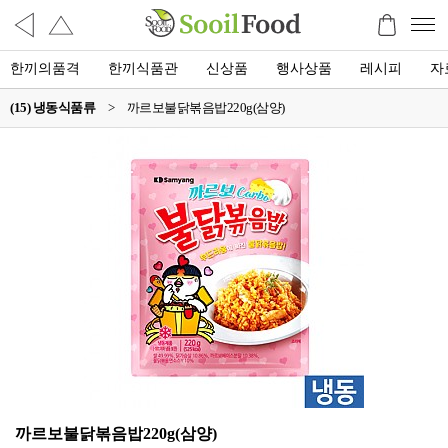
한끼의품격
한끼식품관
신상품
행사상품
레시피
자
(15) 냉동식품류
>
까르보불닭볶음밥220g(삼양)
까르보불닭볶음밥220g(삼양)