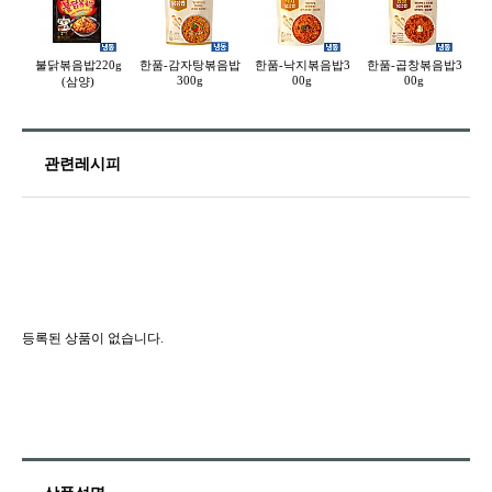
불닭볶음밥220g
한품-감자탕볶음밥
한품-낙지볶음밥3
한품-곱창볶음밥3
한
300g
00g
00g
(삼양)
관련레시피
등록된 상품이 없습니다.