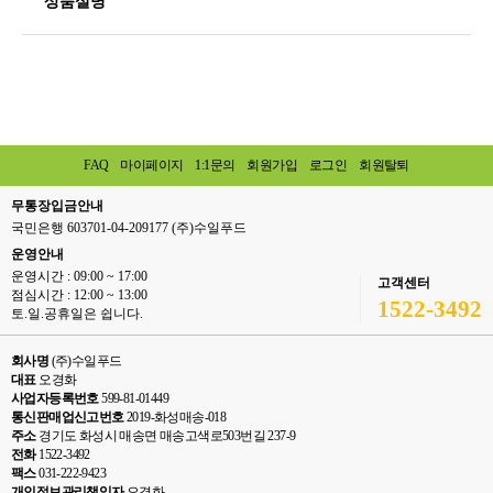
상품설명
FAQ
마이페이지
1:1문의
회원가입
로그인
회원탈퇴
무통장입금안내
국민은행 603701-04-209177 (주)수일푸드
운영안내
운영시간 : 09:00 ~ 17:00
고객센터
점심시간 : 12:00 ~ 13:00
1522-3492
토.일.공휴일은 쉽니다.
회사명
(주)수일푸드
대표
오경화
사업자등록번호
599-81-01449
통신판매업신고번호
2019-화성매송-018
주소
경기도 화성시 매송면 매송고색로503번길 237-9
전화
1522-3492
팩스
031-222-9423
개인정보관리책임자
오경화