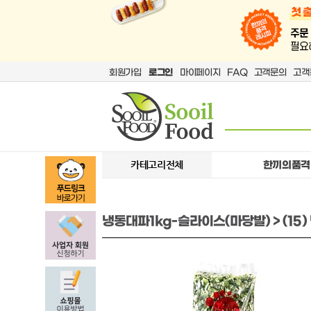
회원가입
로그인
마이페이지
FAQ
고객문의
고객
카테고리전체
한끼의품격
냉동대파1kg-슬라이스(마당발) > (15