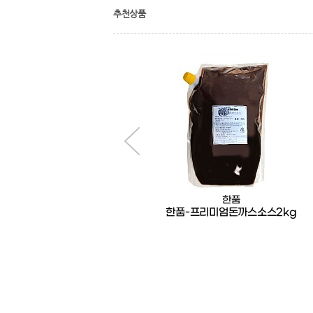
추천상품
한품
1+1
한품
행사1+1)한품-케이준시즈닝500g
한품-프리미엄돈까스소스2kg