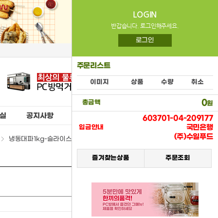
LOGIN
반갑습니다. 로그인해주세요.
로그인
주문리스트
이미지
상품
수량
취소
0
총금액
원
실
공지사항
603701-04-209177
국민은행
입금안내
(주)수일푸드
냉동대파1kg-슬라이스(마당발) > (15) 냉동식품류
즐겨찾는상품
주문조회