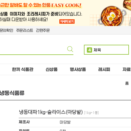
문의확인
주문리스트
간편주문
4
제육
5
볶음밥
6
치킨
한끼 식품관
신상품
행사상품
레시피
자료
7
단무지
홈
8
돈까스
) 냉동식품류
9
핫도그
10
치즈
냉동대파1kg-슬라이스(마당발)
1
만두
[1kg*1봉]
2
소떡
제조사
마당발
3
계란