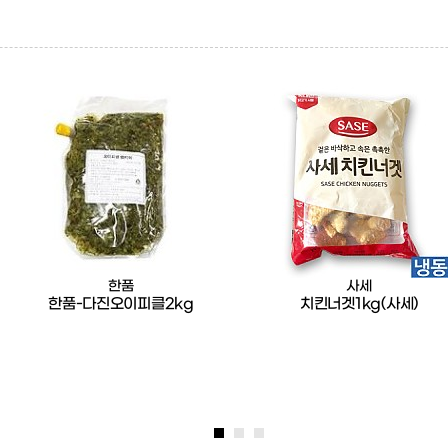
한품
사세
한품-다진오이피클2kg
치킨너겟1kg(사세)