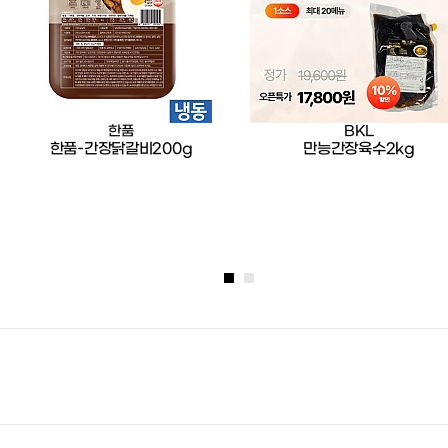
한품
BKL
한품-간장닭갈비200g
만능간장육수2kg