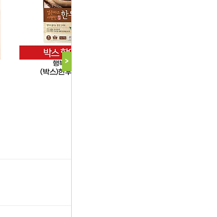
>
행복드림
박스
마당발
(박스)한우국밥600g
냉동고추1kg-슬라이스(
다음 상품