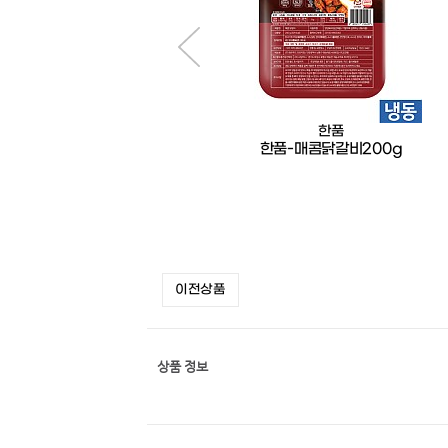
BKL
한품
만능비빔장소스2kg
한품-매콤닭갈비200g
이전상품
상품 정보