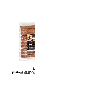
한품
한품
한품-프리미엄스모크소시지1kg
한품-된장찌개소스