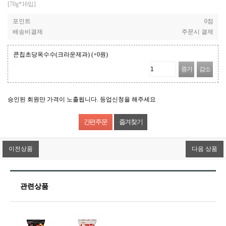
[70g*16입]
포인트
0점
배송비결제
주문시 결제
콘칩초당옥수수(크라운제과)
(+0원)
증가
감소
승인된 회원만 가격이 노출됩니다. 등업신청을 해주세요
즐겨찾기
이전상품
다음 상품
관련상품