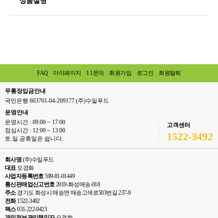
상품설명
FAQ
마이페이지
1:1문의
회원가입
로그인
회원탈퇴
무통장입금안내
국민은행 603701-04-209177 (주)수일푸드
운영안내
운영시간 : 09:00 ~ 17:00
고객센터
점심시간 : 12:00 ~ 13:00
1522-3492
토.일.공휴일은 쉽니다.
회사명
(주)수일푸드
대표
오경화
사업자등록번호
599-81-01449
통신판매업신고번호
2019-화성매송-018
주소
경기도 화성시 매송면 매송고색로503번길 237-9
전화
1522-3492
팩스
031-222-9423
개인정보관리책임자
오경화