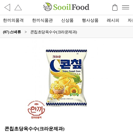
한끼의품격
한끼식품관
신상품
행사상품
레시피
자
(07) 스낵류
>
콘칩초당옥수수(크라운제과)
콘칩초당옥수수(크라운제과)