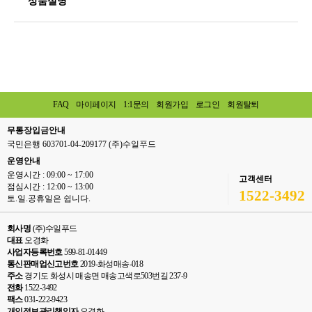
상품설명
FAQ
마이페이지
1:1문의
회원가입
로그인
회원탈퇴
무통장입금안내
국민은행 603701-04-209177 (주)수일푸드
운영안내
운영시간 : 09:00 ~ 17:00
고객센터
점심시간 : 12:00 ~ 13:00
1522-3492
토.일.공휴일은 쉽니다.
회사명
(주)수일푸드
대표
오경화
사업자등록번호
599-81-01449
통신판매업신고번호
2019-화성매송-018
주소
경기도 화성시 매송면 매송고색로503번길 237-9
전화
1522-3492
팩스
031-222-9423
개인정보관리책임자
오경화