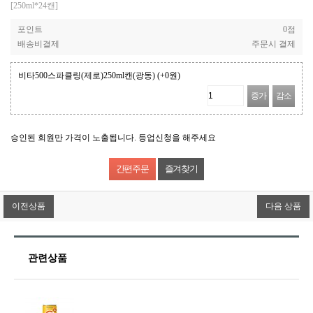
[250ml*24캔]
포인트
0점
배송비결제
주문시 결제
비타500스파클링(제로)250ml캔(광동)
(+0원)
증가
감소
승인된 회원만 가격이 노출됩니다. 등업신청을 해주세요
즐겨찾기
이전상품
다음 상품
관련상품