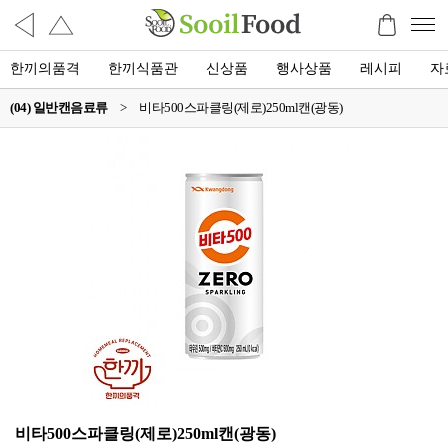
한끼의품격
한끼식품관
신상품
행사상품
레시피
자
(04) 일반캔음료류
>
비타500스파클링(제로)250ml캔(광동)
비타500스파클링(제로)250ml캔(광동)