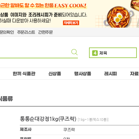
문의확인
주문리스트
간편주문
4
제육
5
볶음밥
6
치킨
한끼 식품관
신상품
행사상품
레시피
자료
7
단무지
8
치즈
동식품류
9
돈까스
10
핫도그
통통순대강정1kg(쿠즈락)
1
만두
[1kg*1봉(박스10봉)]
2
소떡
제조사
쿠즈락
3
계란