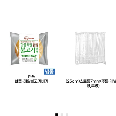
한품
한품-레알불고기버거
(25cm)스트롱7mm(주름,개
장,투명)