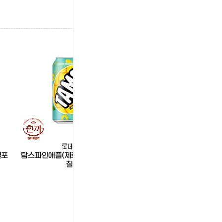
롯데칠성
한품
별포
탐스파인애플(제로)355ml캔(롯데
(행사10입+10입)PC팔각
칠성)
온스