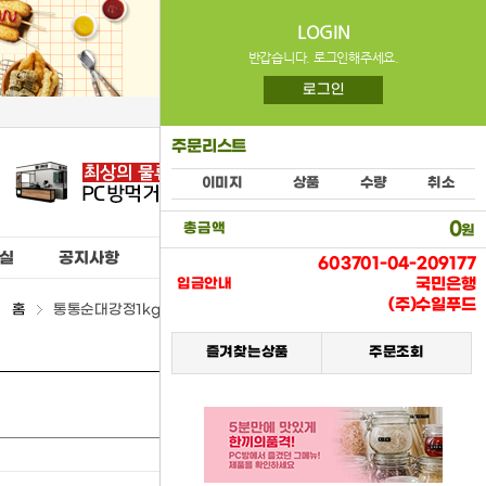
LOGIN
반갑습니다. 로그인해주세요.
로그인
주문리스트
이미지
상품
수량
취소
0
총금액
원
실
공지사항
603701-04-209177
국민은행
입금안내
(주)수일푸드
홈
통통순대강정1kg(쿠즈락) > (15) 냉동식품류
즐겨찾는상품
주문조회