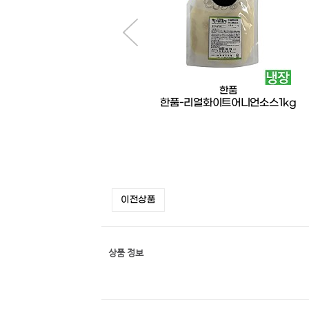
오뚜기
한품
닭강정소스2kg(오뚜기)
한품-리얼화이트어니언소스1kg
이전상품
상품 정보