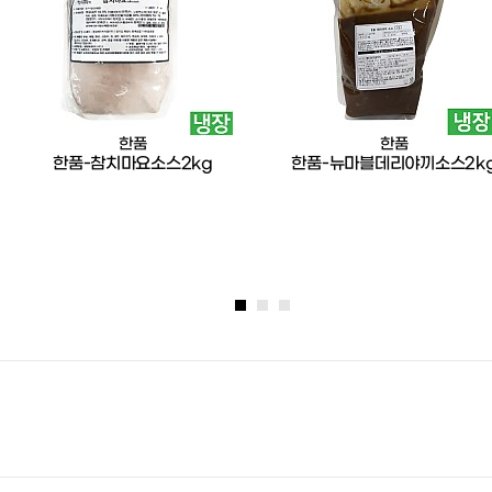
한품
한품
한품-참치마요소스2kg
한품-뉴마블데리야끼소스2k