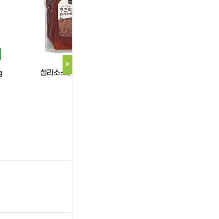
쿠즈락
한품
>
g
칠리소스2kg(쿠즈락)
한품-리얼불닭소스2k
다음 상품