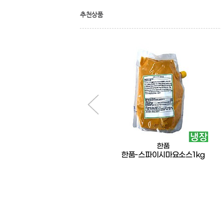
추천상품
한품
한품-리얼홀그레인머스타드소스
한품-스파이시마요소스1kg
1kg