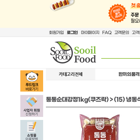
회원가입
로그인
마이페이지
FAQ
고객문의
고객
카테고리전체
한끼의품격
통통순대강정1kg(쿠즈락) > (15) 냉