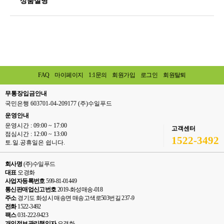
상품설명
FAQ
마이페이지
1:1문의
회원가입
로그인
회원탈퇴
무통장입금안내
국민은행 603701-04-209177 (주)수일푸드
운영안내
운영시간 : 09:00 ~ 17:00
고객센터
점심시간 : 12:00 ~ 13:00
1522-3492
토.일.공휴일은 쉽니다.
회사명
(주)수일푸드
대표
오경화
사업자등록번호
599-81-01449
통신판매업신고번호
2019-화성매송-018
주소
경기도 화성시 매송면 매송고색로503번길 237-9
전화
1522-3492
팩스
031-222-9423
개인정보관리책임자
오경화