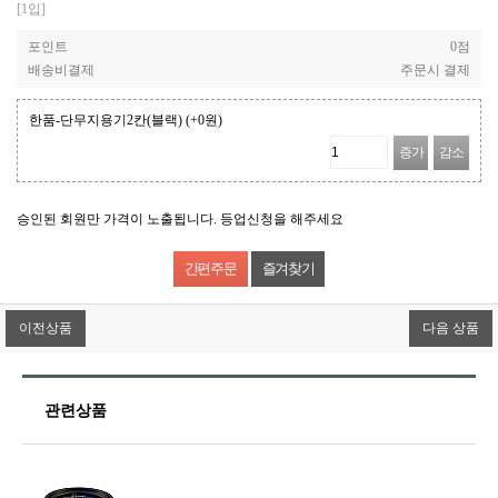
[1입]
포인트
0점
배송비결제
주문시 결제
한품-단무지용기2칸(블랙)
(+0원)
증가
감소
승인된 회원만 가격이 노출됩니다. 등업신청을 해주세요
즐겨찾기
이전상품
다음 상품
관련상품