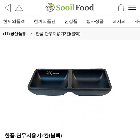
한끼의품격
한끼식품관
신상품
행사상품
레시피
자
(11) 공산품류
>
한품-단무지용기2칸(블랙)
한품-단무지용기2칸(블랙)