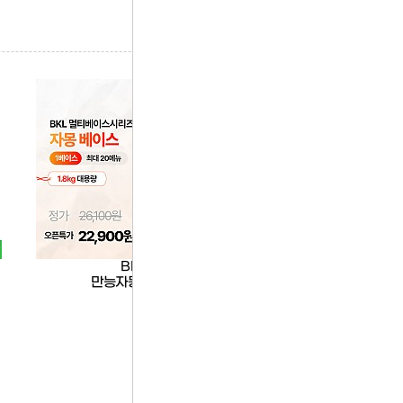
BKL
한품
만능자몽베이스
한품-스노윙시즈닝50