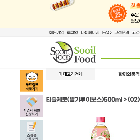
회원가입
로그인
마이페이지
FAQ
고객문의
고객
카테고리전체
한끼의품격
티즐제로(딸기루이보스)500ml > (02