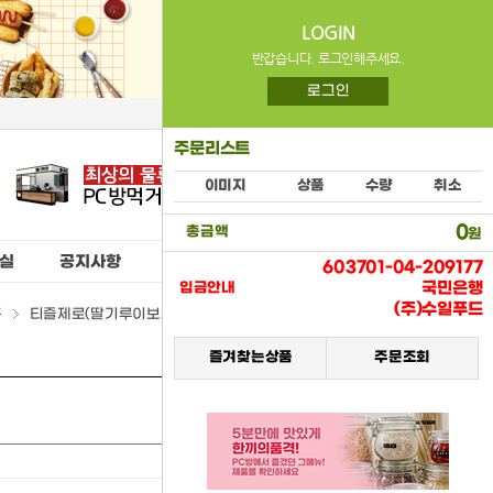
LOGIN
반갑습니다. 로그인해주세요.
로그인
주문리스트
이미지
상품
수량
취소
0
총금액
원
실
공지사항
603701-04-209177
국민은행
입금안내
(주)수일푸드
홈
티즐제로(딸기루이보스)500ml > (02) 펫음료류
즐겨찾는상품
주문조회