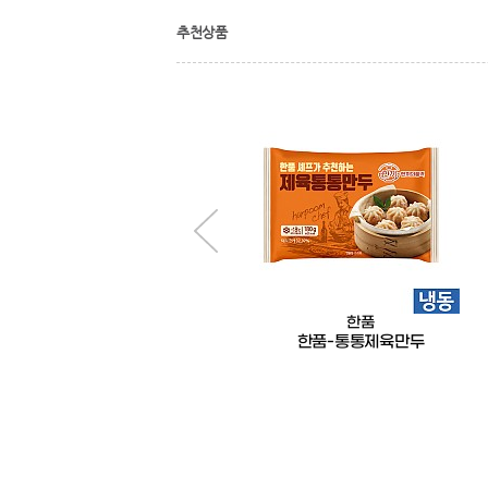
추천상품
BKL
한품
만능비빔장소스2kg
한품-통통제육만두