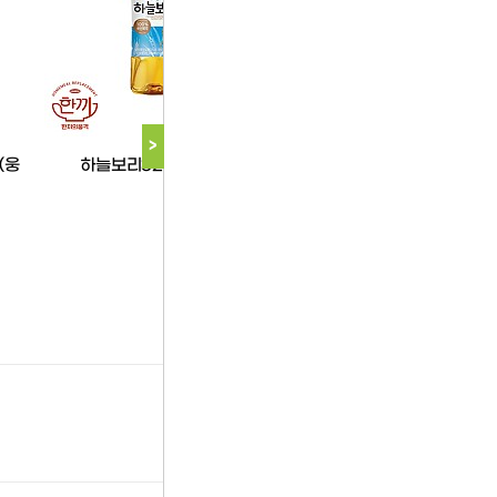
웅진
>
(웅
하늘보리325ml펫(웅진)
다음 상품