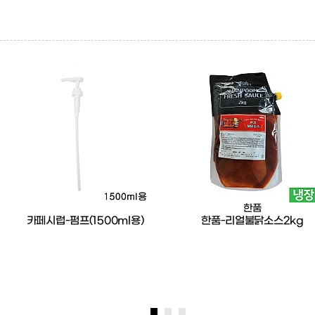
한품
카페시럽-펌프(1500ml용)
한품-리얼불닭소스2kg