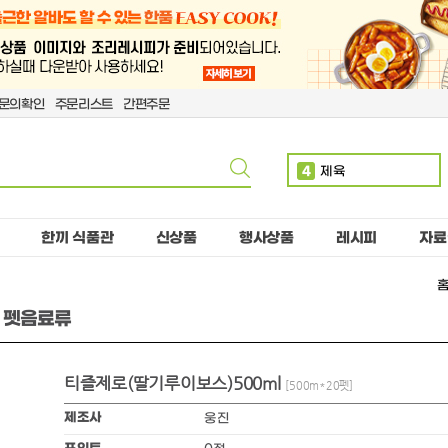
문의확인
주문리스트
간편주문
4
제육
5
볶음밥
6
치킨
한끼 식품관
신상품
행사상품
레시피
자료
7
단무지
8
치즈
) 펫음료류
9
돈까스
10
핫도그
티즐제로(딸기루이보스)500ml
1
만두
[500m*20펫]
2
소떡
제조사
웅진
3
계란