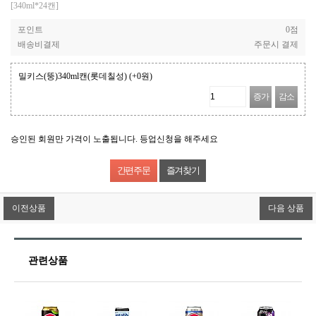
[340ml*24캔]
포인트
0점
배송비결제
주문시 결제
밀키스(뚱)340ml캔(롯데칠성)
(+0원)
증가
감소
승인된 회원만 가격이 노출됩니다. 등업신청을 해주세요
즐겨찾기
이전상품
다음 상품
관련상품