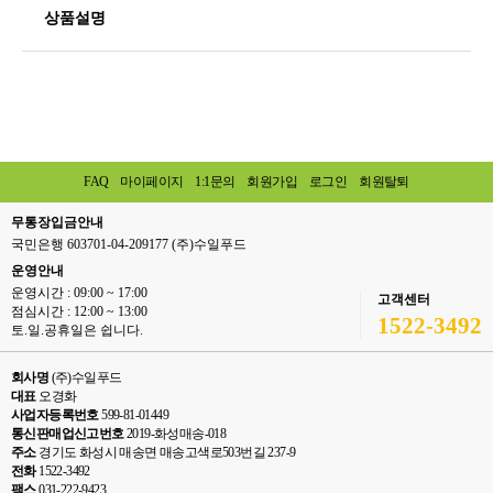
상품설명
FAQ
마이페이지
1:1문의
회원가입
로그인
회원탈퇴
무통장입금안내
국민은행 603701-04-209177 (주)수일푸드
운영안내
운영시간 : 09:00 ~ 17:00
고객센터
점심시간 : 12:00 ~ 13:00
1522-3492
토.일.공휴일은 쉽니다.
회사명
(주)수일푸드
대표
오경화
사업자등록번호
599-81-01449
통신판매업신고번호
2019-화성매송-018
주소
경기도 화성시 매송면 매송고색로503번길 237-9
전화
1522-3492
팩스
031-222-9423