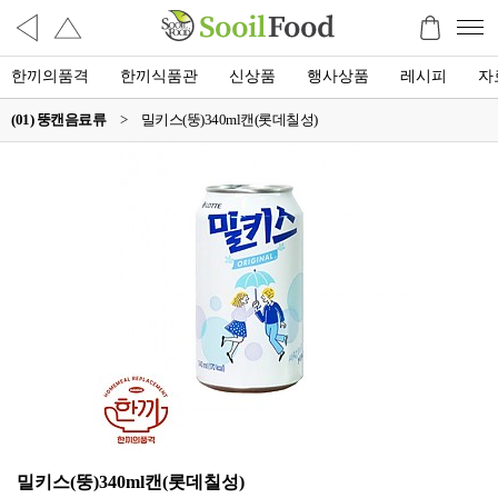
한끼의품격
한끼식품관
신상품
행사상품
레시피
자
(01) 뚱캔음료류
>
밀키스(뚱)340ml캔(롯데칠성)
밀키스(뚱)340ml캔(롯데칠성)