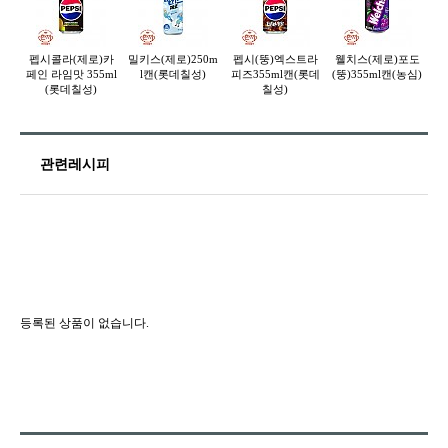
펩시콜라(제로)카
밀키스(제로)250m
펩시(뚱)엑스트라
웰치스(제로)포도
페인 라임맛 355ml
l캔(롯데칠성)
피즈355ml캔(롯데
(뚱)355ml캔(농심)
(롯데칠성)
칠성)
관련레시피
등록된 상품이 없습니다.