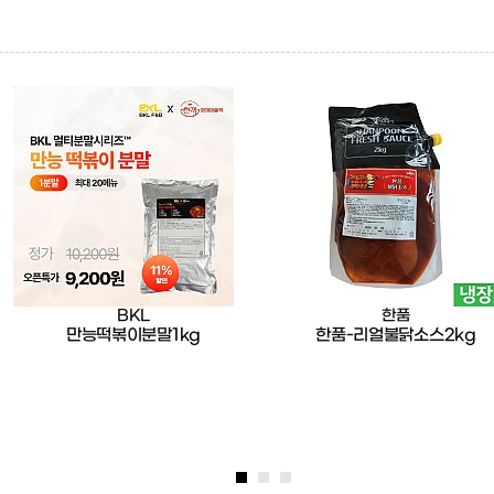
BKL
한품
만능떡볶이분말1kg
한품-리얼불닭소스2kg