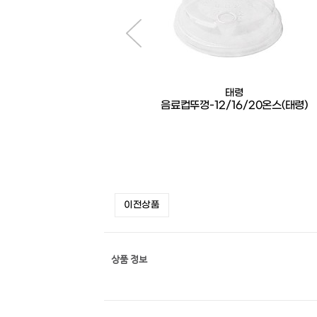
태령
태령
명컵뚜껑(아이스타공)-14~16온
음료컵뚜껑-12/16/20온스(태령)
스(태령)
이전상품
상품 정보