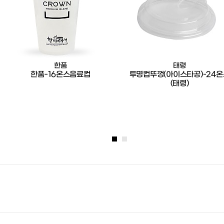
한품
태령
한품-16온스음료컵
투명컵뚜껑(아이스타공)-24온
(태령)