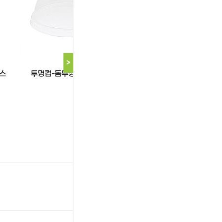
>
태령
한품
스
투명컵-돔뚜껑32온스(태령)
한품-22온스음료
다음 상품