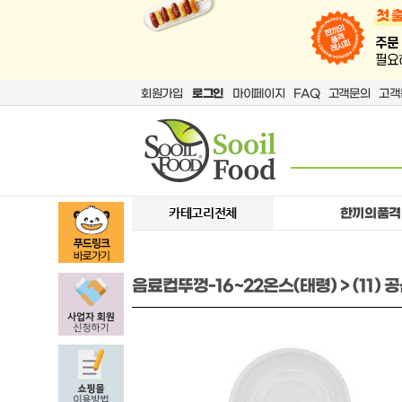
회원가입
로그인
마이페이지
FAQ
고객문의
고객
카테고리전체
한끼의품격
음료컵뚜껑-16~22온스(태령) > (11) 