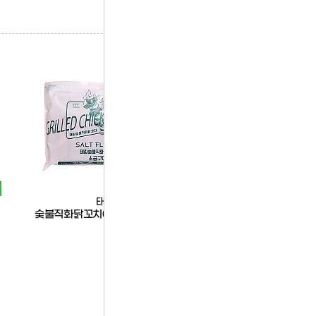
태림
한품
숯불직화닭꼬치(소금구이)1.2kg
한품-불닭치킨200