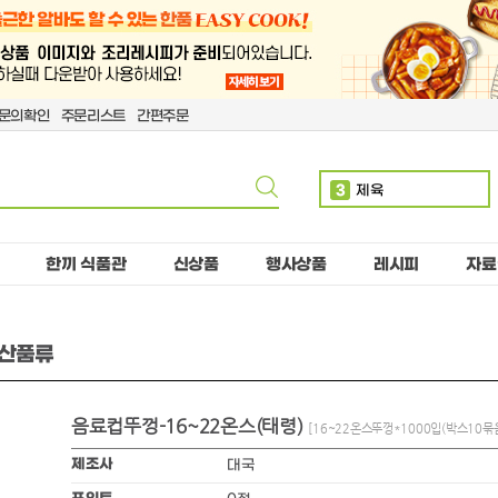
문의확인
주문리스트
간편주문
3
제육
4
계란
5
볶음밥
한끼 식품관
신상품
행사상품
레시피
자료
6
치킨
7
단무지
공산품류
8
돈까스
9
치즈
음료컵뚜껑-16~22온스(태령)
10
핫도그
[16~22온스뚜껑*1000입(박스10묶음
1
만두
제조사
대국
2
소떡