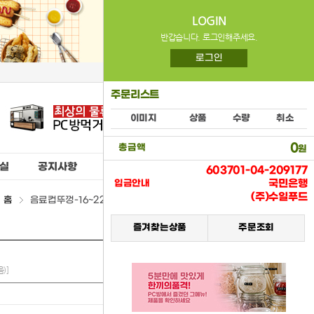
LOGIN
반갑습니다. 로그인해주세요.
로그인
주문리스트
이미지
상품
수량
취소
0
총금액
원
실
공지사항
603701-04-209177
국민은행
입금안내
(주)수일푸드
홈
음료컵뚜껑-16~22온스(태령) > (11) 공산품류
즐겨찾는상품
주문조회
)]