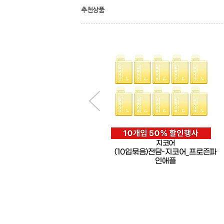
추천상품
지코어
지코어
[전담]지코어-프로즌파인애플
(10입묶음)전담-지코어_프로즌파
인애플