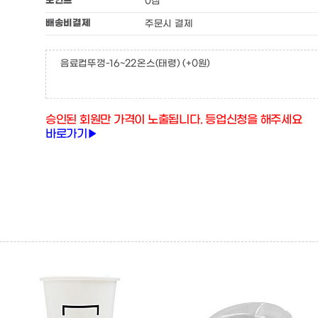
포인트
0점
배송비결제
주문시 결제
음료컵뚜껑-16~22온스(태령)
(+0원)
승인된 회원만 가격이 노출됩니다. 등업신청을 해주세요
바로가기▶