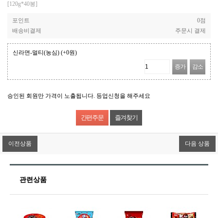
[120g*40봉]
포인트
0점
배송비결제
주문시 결제
신라면-멀티(농심)
(+0원)
증가
감소
승인된 회원만 가격이 노출됩니다. 등업신청을 해주세요
즐겨찾기
이전상품
다음 상품
관련상품