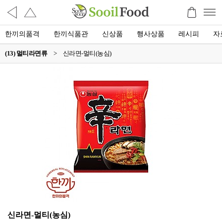
한끼의품격
한끼식품관
신상품
행사상품
레시피
자
(13) 멀티라면류
>
신라면-멀티(농심)
신라면-멀티(농심)