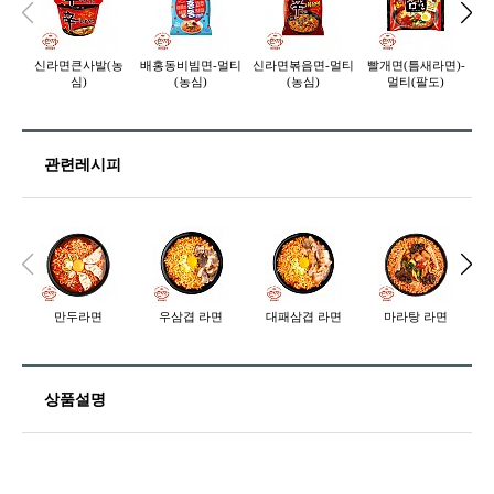
신라면큰사발(농
배홍동비빔면-멀티
신라면볶음면-멀티
빨개면(틈새라면)-
심)
(농심)
(농심)
멀티(팔도)
관련레시피
만두라면
우삼겹 라면
대패삼겹 라면
마라탕 라면
상품설명