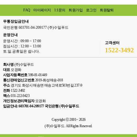
FAQ
마이페이지
1:1문의
회원가입
로그인
회원탈퇴
무통장입금안내
국민은행 603701-04-209177 (주)수일푸드
운영안내
운영시간 : 09:00 ~ 17:00
고객센터
점심시간 : 12:00 ~ 13:00
1522-3492
토.일.공휴일은 쉽니다.
회사명
(주)수일푸드
대표
오경화
사업자등록번호
599-81-01449
통신판매업신고번호
2019-화성매송-018
주소
경기도 화성시 매송면 매송고색로503번길 237-9
전화
1522-3492
팩스
031-222-9423
개인정보관리책임자
오경화
입금안내: 603701-04-209177 국민은행 (주)수일푸드
Copyright ⓒ 2001~ 2026
(주)수일푸드. All Rights Reserved.