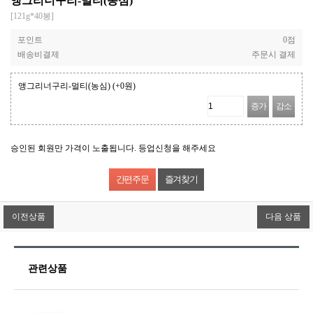
앵그리너구리-멀티(농심)
[121g*40봉]
포인트
0점
배송비결제
주문시 결제
앵그리너구리-멀티(농심)
(+0원)
증가
감소
승인된 회원만 가격이 노출됩니다. 등업신청을 해주세요
즐겨찾기
이전상품
다음 상품
관련상품