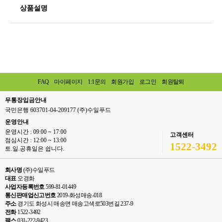
상품설명
FAQ
마이페이지
1:1문의
회원가입
로그인
회원탈퇴
무통장입금안내
국민은행 603701-04-209177 (주)수일푸드
운영안내
운영시간 : 09:00 ~ 17:00
고객센터
점심시간 : 12:00 ~ 13:00
1522-3492
토.일.공휴일은 쉽니다.
회사명
(주)수일푸드
대표
오경화
사업자등록번호
599-81-01449
통신판매업신고번호
2019-화성매송-018
주소
경기도 화성시 매송면 매송고색로503번길 237-9
전화
1522-3492
팩스
031-222-9423