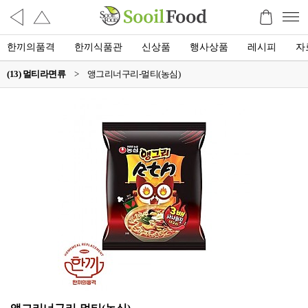
한끼의품격
한끼식품관
신상품
행사상품
레시피
자
(13) 멀티라면류
>
앵그리너구리-멀티(농심)