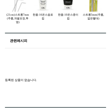
(21cm)스트롱7mm
한품-16온스음료
한품-10온스종이
스트롱5mm(주름,
스
(주름,개별포장,투
컵
컵
얇은빨대)
명)
관련레시피
등록된 상품이 없습니다.