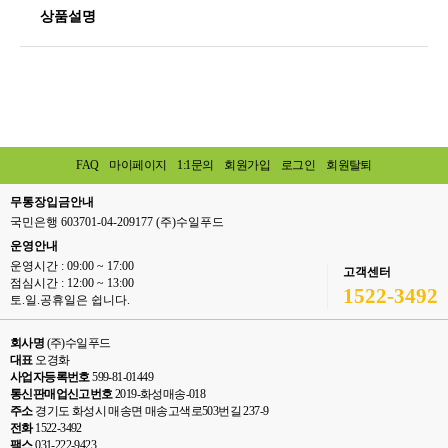
상품설명
FAQ
마이페이지
1:1문의
회원가입
로그인
회원탈퇴
무통장입금안내
국민은행 603701-04-209177 (주)수일푸드
운영안내
운영시간 : 09:00 ~ 17:00
고객센터
점심시간 : 12:00 ~ 13:00
1522-3492
토.일.공휴일은 쉽니다.
회사명
(주)수일푸드
대표
오경화
사업자등록번호
599-81-01449
통신판매업신고번호
2019-화성매송-018
주소
경기도 화성시 매송면 매송고색로503번길 237-9
전화
1522-3492
팩스
031-222-9423