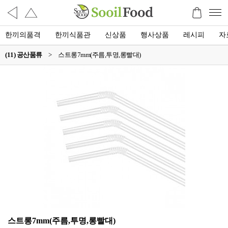
한끼의품격
한끼식품관
신상품
행사상품
레시피
자
(11) 공산품류
>
스트롱7mm(주름,투명,롱빨대)
스트롱7mm(주름,투명,롱빨대)