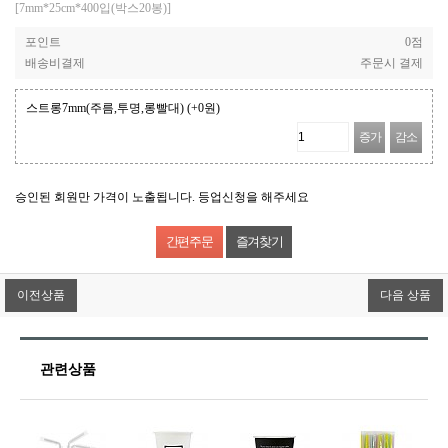
[7mm*25cm*400입(박스20봉)]
포인트
0점
배송비결제
주문시 결제
스트롱7mm(주름,투명,롱빨대)
(+0원)
증가
감소
승인된 회원만 가격이 노출됩니다. 등업신청을 해주세요
즐겨찾기
이전상품
다음 상품
관련상품