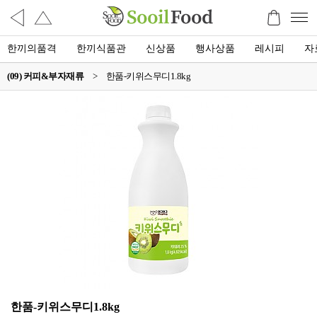
한끼의품격
한끼식품관
신상품
행사상품
레시피
자
(09) 커피&부자재류
>
한품-키위스무디1.8kg
한품-키위스무디1.8kg