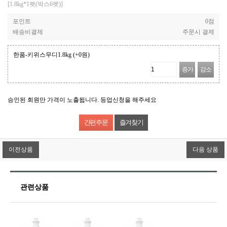
[1.8kg*1펫(박스6펫)]
포인트
0점
배송비결제
주문시 결제
한품-키위스무디1.8kg
(+0원)
증가
감소
승인된 회원만 가격이 노출됩니다. 등업신청을 해주세요
즐겨찾기
이전상품
다음 상품
관련상품