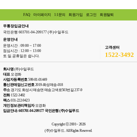
FAQ
마이페이지
1:1문의
회원가입
로그인
회원탈퇴
무통장입금안내
국민은행 603701-04-209177 (주)수일푸드
운영안내
운영시간 : 09:00 ~ 17:00
고객센터
점심시간 : 12:00 ~ 13:00
1522-3492
토.일.공휴일은 쉽니다.
회사명
(주)수일푸드
대표
오경화
사업자등록번호
599-81-01449
통신판매업신고번호
2019-화성매송-018
주소
경기도 화성시 매송면 매송고색로503번길 237-9
전화
1522-3492
팩스
031-222-9423
개인정보관리책임자
오경화
입금안내: 603701-04-209177 국민은행 (주)수일푸드
Copyright ⓒ 2001~ 2026
(주)수일푸드. All Rights Reserved.