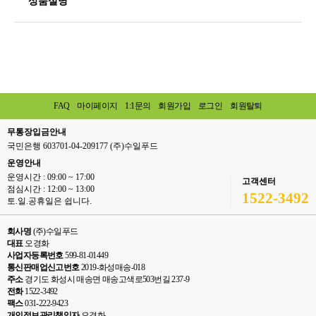
상품설명
FAQ
마이페이지
1:1문의
회원가입
로그인
회원탈퇴
무통장입금안내
국민은행 603701-04-209177 (주)수일푸드
운영안내
운영시간 : 09:00 ~ 17:00
고객센터
점심시간 : 12:00 ~ 13:00
1522-3492
토.일.공휴일은 쉽니다.
회사명
(주)수일푸드
대표
오경화
사업자등록번호
599-81-01449
통신판매업신고번호
2019-화성매송-018
주소
경기도 화성시 매송면 매송고색로503번길 237-9
전화
1522-3492
팩스
031-222-9423
개인정보관리책임자
오경화