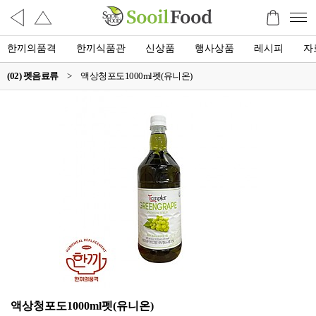
한끼의품격
한끼식품관
신상품
행사상품
레시피
자
(02) 펫음료류
>
액상청포도1000ml펫(유니온)
액상청포도1000ml펫(유니온)