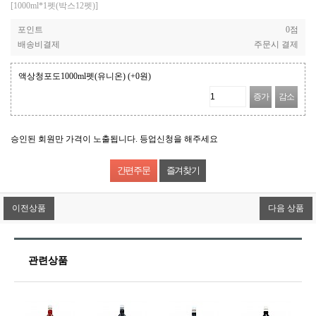
[1000ml*1펫(박스12펫)]
포인트
0점
배송비결제
주문시 결제
액상청포도1000ml펫(유니온)
(+0원)
증가
감소
승인된 회원만 가격이 노출됩니다. 등업신청을 해주세요
즐겨찾기
이전상품
다음 상품
관련상품