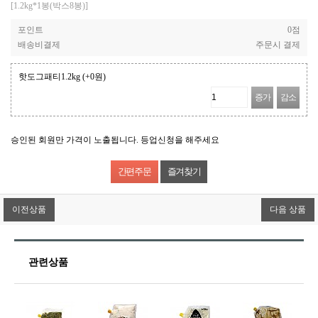
[1.2kg*1봉(박스8봉)]
포인트
0점
배송비결제
주문시 결제
핫도그패티1.2kg
(+0원)
증가
감소
승인된 회원만 가격이 노출됩니다. 등업신청을 해주세요
즐겨찾기
이전상품
다음 상품
관련상품