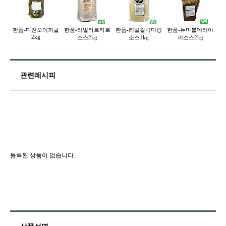
한품-다진오이피클
한품-리얼타르타르
한품-리얼갈릭디핑
한품-뉴마블데리야
한
2kg
소스2kg
소스1kg
끼소스2kg
관련레시피
등록된 상품이 없습니다.