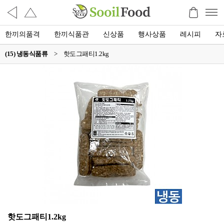
한끼의품격
한끼식품관
신상품
행사상품
레시피
자
(15) 냉동식품류
>
핫도그패티1.2kg
핫도그패티1.2kg