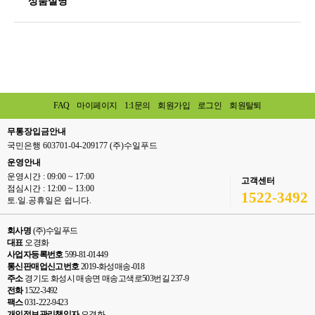
상품설명
FAQ
마이페이지
1:1문의
회원가입
로그인
회원탈퇴
무통장입금안내
국민은행 603701-04-209177 (주)수일푸드
운영안내
운영시간 : 09:00 ~ 17:00
고객센터
점심시간 : 12:00 ~ 13:00
1522-3492
토.일.공휴일은 쉽니다.
회사명
(주)수일푸드
대표
오경화
사업자등록번호
599-81-01449
통신판매업신고번호
2019-화성매송-018
주소
경기도 화성시 매송면 매송고색로503번길 237-9
전화
1522-3492
팩스
031-222-9423
개인정보관리책임자
오경화