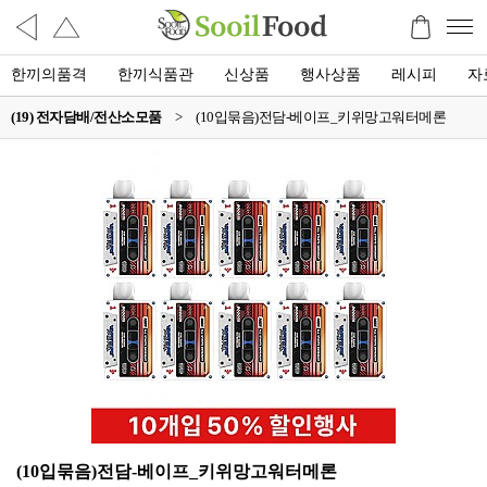
한끼의품격
한끼식품관
신상품
행사상품
레시피
자
(19) 전자담배/전산소모품
>
(10입묶음)전담-베이프_키위망고워터메론
(10입묶음)전담-베이프_키위망고워터메론