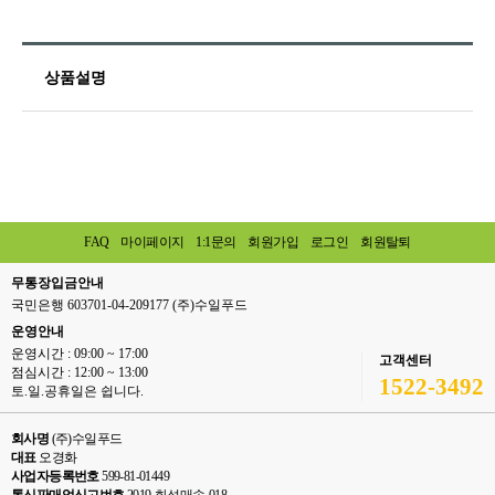
상품설명
FAQ
마이페이지
1:1문의
회원가입
로그인
회원탈퇴
무통장입금안내
국민은행 603701-04-209177 (주)수일푸드
운영안내
운영시간 : 09:00 ~ 17:00
고객센터
점심시간 : 12:00 ~ 13:00
1522-3492
토.일.공휴일은 쉽니다.
회사명
(주)수일푸드
대표
오경화
사업자등록번호
599-81-01449