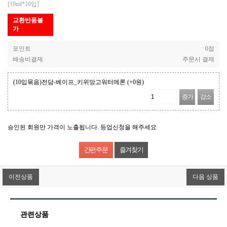
[19ml*10입]
교환반품불
가
포인트
0점
배송비결제
주문시 결제
(10입묶음)전담-베이프_키위망고워터메론
(+0원)
증가
감소
승인된 회원만 가격이 노출됩니다. 등업신청을 해주세요
즐겨찾기
이전상품
다음 상품
관련상품