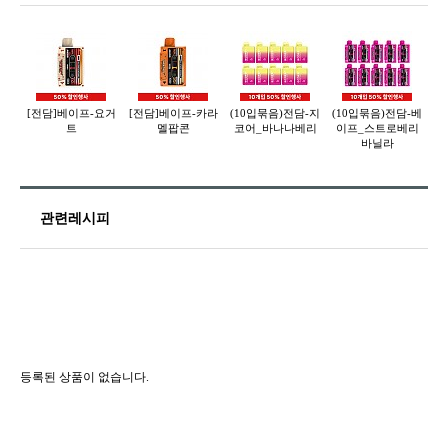
[전담]베이프-요거
[전담]베이프-카라
(10입묶음)전담-지
(10입묶음)전담-베
[
트
멜팝콘
코어_바나나베리
이프_스트로베리
바닐라
관련레시피
등록된 상품이 없습니다.