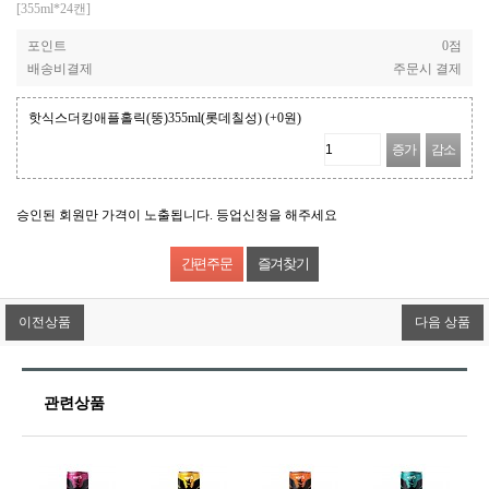
[355ml*24캔]
포인트
0점
배송비결제
주문시 결제
핫식스더킹애플홀릭(뚱)355ml(롯데칠성)
(+0원)
증가
감소
승인된 회원만 가격이 노출됩니다. 등업신청을 해주세요
즐겨찾기
이전상품
다음 상품
관련상품