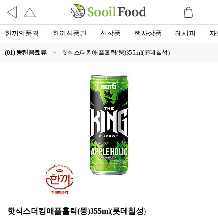
한끼의품격
한끼식품관
신상품
행사상품
레시피
자
(01) 뚱캔음료류
>
핫식스더킹애플홀릭(뚱)355ml(롯데칠성)
핫식스더킹애플홀릭(뚱)355ml(롯데칠성)