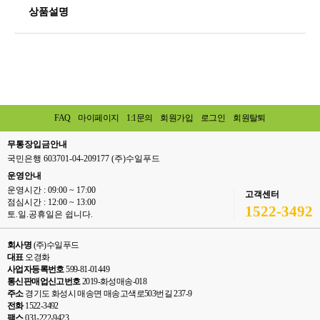
상품설명
FAQ
마이페이지
1:1문의
회원가입
로그인
회원탈퇴
무통장입금안내
국민은행 603701-04-209177 (주)수일푸드
운영안내
운영시간 : 09:00 ~ 17:00
고객센터
점심시간 : 12:00 ~ 13:00
1522-3492
토.일.공휴일은 쉽니다.
회사명
(주)수일푸드
대표
오경화
사업자등록번호
599-81-01449
통신판매업신고번호
2019-화성매송-018
주소
경기도 화성시 매송면 매송고색로503번길 237-9
전화
1522-3492
팩스
031-222-9423