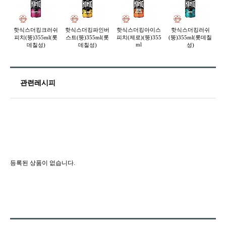
핫식스더킹크러쉬
핫식스더킹파인버
핫식스더킹아이스
핫식스더킹러쉬
피치(뚱)355ml(롯
스트(뚱)355ml(롯
피치(제로)(뚱)355
(뚱)355ml(롯데칠
(
ml
데칠성)
데칠성)
성)
관련레시피
등록된 상품이 없습니다.