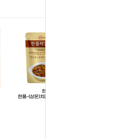
한품
한품
한품-(상온)치킨커리덮밥소스
데일리만쥬1kg