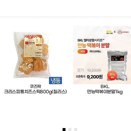
쿠즈락
BKL
크리스피통치즈스틱800g(칠리스)
만능떡볶이분말1kg