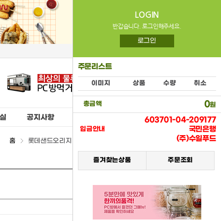
LOGIN
반갑습니다. 로그인해주세요.
로그인
주문리스트
이미지
상품
수량
취소
0
총금액
원
실
공지사항
603701-04-209177
국민은행
입금안내
(주)수일푸드
홈
롯데샌드오리지널(롯데제과) > (07) 스낵류
즐겨찾는상품
주문조회