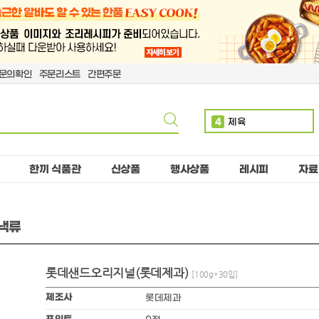
문의확인
주문리스트
간편주문
4
제육
5
볶음밥
6
치킨
한끼 식품관
신상품
행사상품
레시피
자료
7
돈까스
8
단무지
스낵류
9
핫도그
10
치즈
롯데샌드오리지널(롯데제과)
1
만두
[100g*30입]
2
소떡
제조사
롯데제과
3
계란