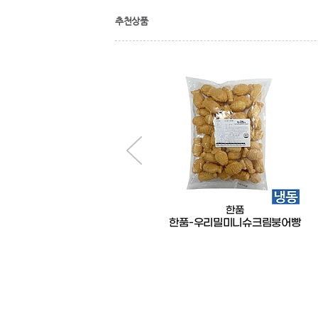
추천상품
한품
한품
한품-뉴마블데리야끼소스2kg
한품-우리밀미니슈크림붕어빵