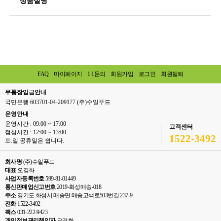
상품설명
FAQ
마이페이지
1:1문의
회원가입
로그인
회원탈퇴
무통장입금안내
국민은행 603701-04-209177 (주)수일푸드
운영안내
운영시간 : 09:00 ~ 17:00
고객센터
점심시간 : 12:00 ~ 13:00
1522-3492
토.일.공휴일은 쉽니다.
회사명
(주)수일푸드
대표
오경화
사업자등록번호
599-81-01449
통신판매업신고번호
2019-화성매송-018
주소
경기도 화성시 매송면 매송고색로503번길 237-9
전화
1522-3492
팩스
031-222-9423
개인정보관리책임자
오경화