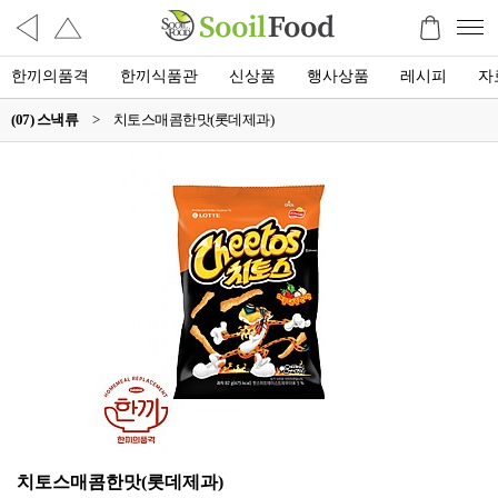
한끼의품격
한끼식품관
신상품
행사상품
레시피
자
(07) 스낵류
>
치토스매콤한맛(롯데제과)
치토스매콤한맛(롯데제과)