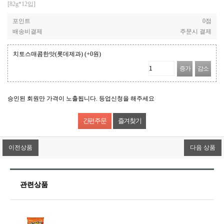
[82g*12입]
포인트
0점
배송비결제
주문시 결제
치토스매콤한맛(롯데제과)
(+0원)
증가
감소
승인된 회원만 가격이 노출됩니다. 등업신청을 해주세요
즐겨찾기
이전상품
다음 상품
관련상품