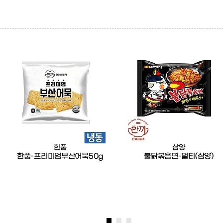
한품
삼양
한품-프리미엄부산어묵50g
불닭볶음면-멀티(삼양)