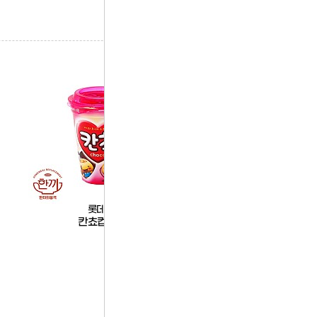
롯데제과
태령
칸쵸컵(롯데)
일회용숟가락(태령)