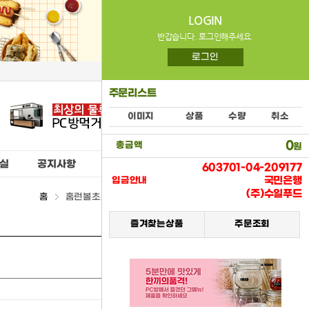
LOGIN
반갑습니다. 로그인해주세요.
로그인
주문리스트
이미지
상품
수량
취소
0
총금액
원
실
공지사항
603701-04-209177
국민은행
입금안내
(주)수일푸드
홈
홈런볼초코(해태제과) > (07) 스낵류
즐겨찾는상품
주문조회