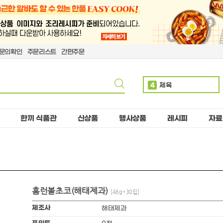
문의확인
주문리스트
간편주문
4
제육
5
볶음밥
6
치킨
한끼 식품관
신상품
행사상품
레시피
자료
7
단무지
8
치즈
9
돈까스
10
핫도그
홈런볼초코(해태제과)
1
만두
[46g*30입]
2
소떡
제조사
해태제과
3
계란