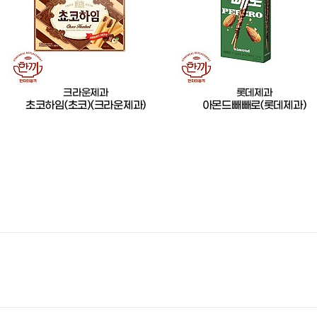
크라운제과
롯데제과
초코하임(초코)(크라운제과)
아몬드빼빼로(롯데제과)