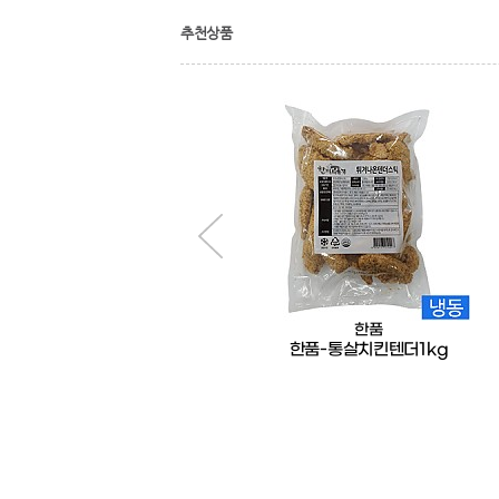
추천상품
한품
한품
한품-다진오이피클2kg
한품-통살치킨텐더1kg