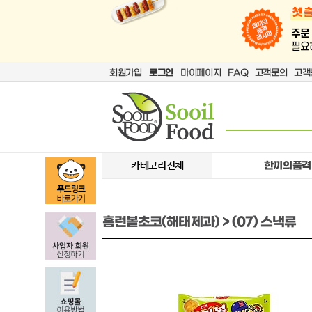
회원가입
로그인
마이페이지
FAQ
고객문의
고객
카테고리전체
한끼의품격
홈런볼초코(해태제과) > (07) 스낵류