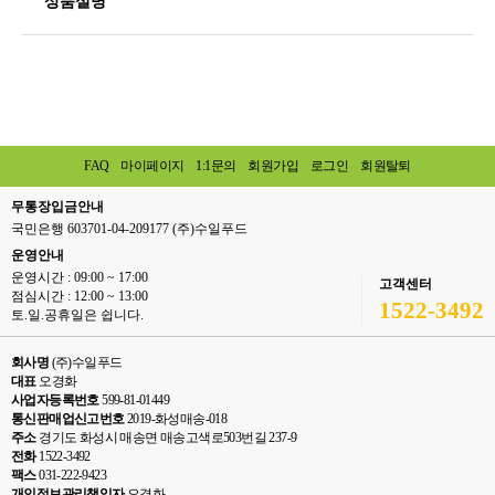
상품설명
FAQ
마이페이지
1:1문의
회원가입
로그인
회원탈퇴
무통장입금안내
국민은행 603701-04-209177 (주)수일푸드
운영안내
운영시간 : 09:00 ~ 17:00
고객센터
점심시간 : 12:00 ~ 13:00
1522-3492
토.일.공휴일은 쉽니다.
회사명
(주)수일푸드
대표
오경화
사업자등록번호
599-81-01449
통신판매업신고번호
2019-화성매송-018
주소
경기도 화성시 매송면 매송고색로503번길 237-9
전화
1522-3492
팩스
031-222-9423
개인정보관리책임자
오경화