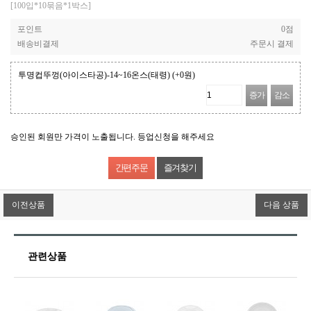
[100입*10묶음*1박스]
포인트
0점
배송비결제
주문시 결제
투명컵뚜껑(아이스타공)-14~16온스(태령)
(+0원)
증가
감소
승인된 회원만 가격이 노출됩니다. 등업신청을 해주세요
즐겨찾기
이전상품
다음 상품
관련상품