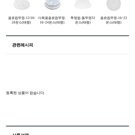
음료컵뚜껑-12/16/
다회용음료컵뚜껑-
투명컵-돔뚜껑32
음료컵뚜껑-16~22
다
20온스(태령)
16~24온스(태령)
온스(태령)
온스(태령)
관련레시피
등록된 상품이 없습니다.