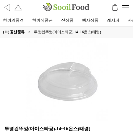
한끼의품격
한끼식품관
신상품
행사상품
레시피
자
(11) 공산품류
>
투명컵뚜껑(아이스타공)-14~16온스(태령)
투명컵뚜껑(아이스타공)-14~16온스(태령)